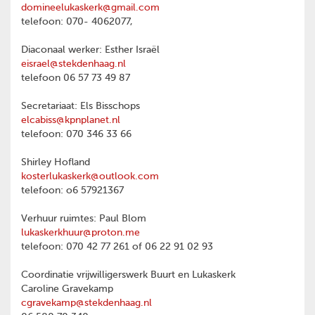
domineelukaskerk@gmail.com
telefoon: 070- 4062077,
Diaconaal werker: Esther Israël
eisrael@stekdenhaag.nl
telefoon 06 57 73 49 87
Secretariaat: Els Bisschops
elcabiss@kpnplanet.nl
telefoon: 070 346 33 66
Shirley Hofland
kosterlukaskerk@outlook.com
telefoon: o6 57921367
Verhuur ruimtes: Paul Blom
lukaskerkhuur@proton.me
telefoon: 070 42 77 261 of 06 22 91 02 93
Coordinatie vrijwilligerswerk Buurt en Lukaskerk
Caroline Gravekamp
cgravekamp@stekdenhaag.nl