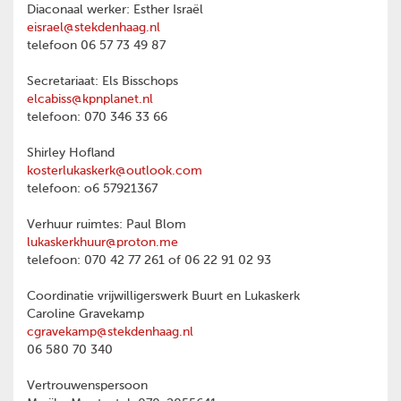
Diaconaal werker: Esther Israël
eisrael@stekdenhaag.nl
telefoon 06 57 73 49 87
Secretariaat: Els Bisschops
elcabiss@kpnplanet.nl
telefoon: 070 346 33 66
Shirley Hofland
kosterlukaskerk@outlook.com
telefoon: o6 57921367
Verhuur ruimtes: Paul Blom
lukaskerkhuur@proton.me
telefoon: 070 42 77 261 of 06 22 91 02 93
Coordinatie vrijwilligerswerk Buurt en Lukaskerk
Caroline Gravekamp
cgravekamp@stekdenhaag.nl
06 580 70 340
Vertrouwenspersoon