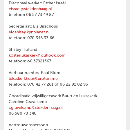
Diaconaal werker: Esther Israël
eisrael@stekdenhaag.nl
telefoon 06 57 73 49 87
Secretariaat: Els Bisschops
elcabiss@kpnplanet.nl
telefoon: 070 346 33 66
Shirley Hofland
kosterlukaskerk@outlook.com
telefoon: o6 57921367
Verhuur ruimtes: Paul Blom
lukaskerkhuur@proton.me
telefoon: 070 42 77 261 of 06 22 91 02 93
Coordinatie vrijwilligerswerk Buurt en Lukaskerk
Caroline Gravekamp
cgravekamp@stekdenhaag.nl
06 580 70 340
Vertrouwenspersoon