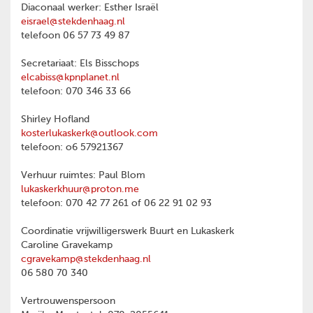
Diaconaal werker: Esther Israël
eisrael@stekdenhaag.nl
telefoon 06 57 73 49 87
Secretariaat: Els Bisschops
elcabiss@kpnplanet.nl
telefoon: 070 346 33 66
Shirley Hofland
kosterlukaskerk@outlook.com
telefoon: o6 57921367
Verhuur ruimtes: Paul Blom
lukaskerkhuur@proton.me
telefoon: 070 42 77 261 of 06 22 91 02 93
Coordinatie vrijwilligerswerk Buurt en Lukaskerk
Caroline Gravekamp
cgravekamp@stekdenhaag.nl
06 580 70 340
Vertrouwenspersoon