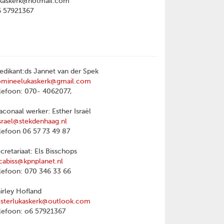
kaskerk@hotmail.com
6 57921367
edikant:ds Jannet van der Spek
omineelukaskerk@gmail.com
lefoon: 070- 4062077,
aconaal werker: Esther Israël
srael@stekdenhaag.nl
lefoon 06 57 73 49 87
cretariaat: Els Bisschops
cabiss@kpnplanet.nl
lefoon: 070 346 33 66
irley Hofland
sterlukaskerk@outlook.com
lefoon: o6 57921367