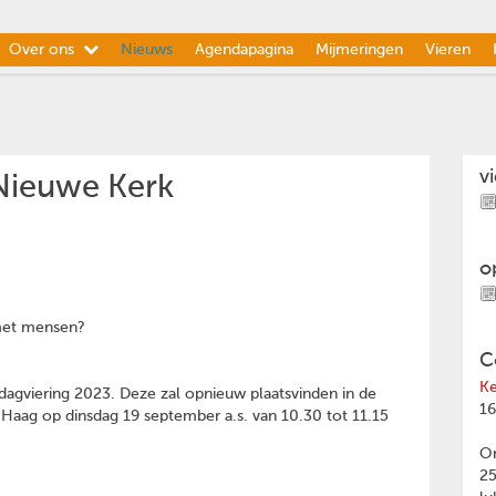
Over ons
Nieuws
Agendapagina
Mijmeringen
Vieren
v
 Nieuwe Kerk
o
 met mensen?
C
Ke
sdagviering 2023. Deze zal opnieuw plaatsvinden in de
16
 Haag op dinsdag 19 september a.s. van 10.30 tot 11.15
Om
2