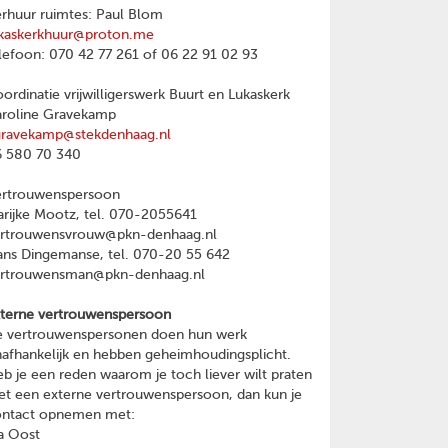
rhuur ruimtes: Paul Blom
kaskerkhuur@proton.me
lefoon: 070 42 77 261 of 06 22 91 02 93
ordinatie vrijwilligerswerk Buurt en Lukaskerk
roline Gravekamp
gravekamp@stekdenhaag.nl
 580 70 340
ertrouwenspersoon
rijke Mootz, tel. 070-2055641
ertrouwensvrouw@pkn-denhaag.nl
ns Dingemanse, tel. 070-20 55 642
ertrouwensman@pkn-denhaag.nl
terne vertrouwenspersoon
 vertrouwenspersonen doen hun werk
afhankelijk en hebben geheimhoudingsplicht.
b je een reden waarom je toch liever wilt praten
t een externe vertrouwenspersoon, dan kun je
ontact opnemen met:
a Oost