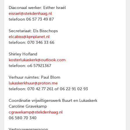
Diaconaal werker: Esther Israël
eisrael@stekdenhaag.nl
telefoon 06 57 73 49 87
Secretariaat: Els Bisschops
elcabiss@kpnplanet.nl
telefoon: 070 346 33 66
Shirley Hofland
kosterlukaskerk@outlook.com
telefoon: o6 57921367
Verhuur ruimtes: Paul Blom
lukaskerkhuur@proton.me
telefoon: 070 42 77 261 of 06 22 91 02 93
Coordinatie vrijwilligerswerk Buurt en Lukaskerk
Caroline Gravekamp
cgravekamp@stekdenhaag.nl
06 580 70 340
Vertrouwenspersoon