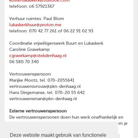
kosterlukaskerk@outlook.com
telefoon: o6 57921367
Verhuur ruimtes: Paul Blom
lukaskerkhuur@proton.me
telefoon: 070 42 77 261 of 06 22 91 02 93
Coordinatie vrijwilligerswerk Buurt en Lukaskerk
Caroline Gravekamp
cgravekamp@stekdenhaag.nl
06 580 70 340
Vertrouwenspersoon
Marijke Mootz, tel. 070-2055641
vertrouwensvrouw@pkn-denhaag.nl
Hans Dingemanse, tel. 070-20 55 642
vertrouwensman@pkn-denhaag.nl
Externe vertrouwenspersoon
De vertrouwenspersonen doen hun werk onafhankelijk en
hebben geheimhoudingsplicht. Heb je een reden waarom je
toch liever wilt praten met een externe
Deze website maakt gebruik van functionele
vertrouwenspersoon, dan kun je contact opnemen met: