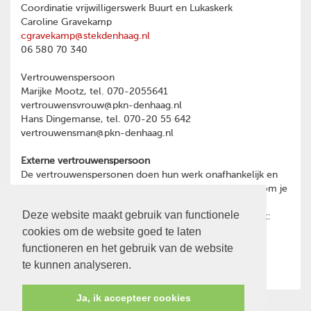
Coordinatie vrijwilligerswerk Buurt en Lukaskerk
Caroline Gravekamp
cgravekamp@stekdenhaag.nl
06 580 70 340
Vertrouwenspersoon
Marijke Mootz, tel. 070-2055641
vertrouwensvrouw@pkn-denhaag.nl
Hans Dingemanse, tel. 070-20 55 642
vertrouwensman@pkn-denhaag.nl
Externe vertrouwenspersoon
De vertrouwenspersonen doen hun werk onafhankelijk en
hebben geheimhoudingsplicht. Heb je een reden waarom je
toch liever wilt praten met een externe
Deze website maakt gebruik van functionele
vertrouwenspersoon, dan kun je contact opnemen met:
cookies om de website goed te laten
Ina Oost
psychotherapeut en GZ-psycholoog
functioneren en het gebruik van de website
06-28466591
te kunnen analyseren.
Ja, ik accepteer cookies