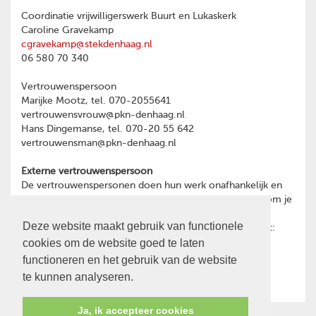
Coordinatie vrijwilligerswerk Buurt en Lukaskerk
Caroline Gravekamp
cgravekamp@stekdenhaag.nl
06 580 70 340
Vertrouwenspersoon
Marijke Mootz, tel. 070-2055641
vertrouwensvrouw@pkn-denhaag.nl
Hans Dingemanse, tel. 070-20 55 642
vertrouwensman@pkn-denhaag.nl
Externe vertrouwenspersoon
De vertrouwenspersonen doen hun werk onafhankelijk en
hebben geheimhoudingsplicht. Heb je een reden waarom je
toch liever wilt praten met een externe
Deze website maakt gebruik van functionele
vertrouwenspersoon, dan kun je contact opnemen met:
cookies om de website goed te laten
Ina Oost
psychotherapeut en GZ-psycholoog
functioneren en het gebruik van de website
06-28466591
te kunnen analyseren.
Ja, ik accepteer cookies