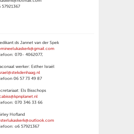
kaskerk@hotmail.com
6 57921367
edikant:ds Jannet van der Spek
omineelukaskerk@gmail.com
lefoon: 070- 4062077,
aconaal werker: Esther Israël
srael@stekdenhaag.nl
lefoon 06 57 73 49 87
cretariaat: Els Bisschops
cabiss@kpnplanet.nl
lefoon: 070 346 33 66
irley Hofland
sterlukaskerk@outlook.com
lefoon: o6 57921367