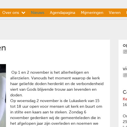
Over ons
Nieuws
Agendapagina
Mijmeringen
Vieren
o
en
v
Op 1 en 2 november is het allerheiligen en
allerzielen. Vanouds het moment waarop de kerk
haar geliefde doden herdenkt en de verbondenheid
viert van Gods blijvende trouw aan levenden en
C
doden.
Ke
Op woensdag 2 november is de Lukaskerk van 15
16
tot 18 uur open voor mensen uit kerk en buurt om
in stilte een kaars aan te steken. Zondag 6
Om
november gedenken wij de gemeenteleden die in
2
het afgelopen jaar zijn overleden en noemen we