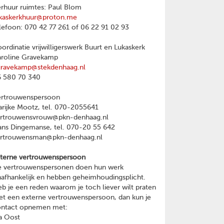
rhuur ruimtes: Paul Blom
kaskerkhuur@proton.me
lefoon: 070 42 77 261 of 06 22 91 02 93
ordinatie vrijwilligerswerk Buurt en Lukaskerk
roline Gravekamp
gravekamp@stekdenhaag.nl
 580 70 340
ertrouwenspersoon
rijke Mootz, tel. 070-2055641
ertrouwensvrouw@pkn-denhaag.nl
ns Dingemanse, tel. 070-20 55 642
ertrouwensman@pkn-denhaag.nl
terne vertrouwenspersoon
 vertrouwenspersonen doen hun werk
afhankelijk en hebben geheimhoudingsplicht.
b je een reden waarom je toch liever wilt praten
t een externe vertrouwenspersoon, dan kun je
ontact opnemen met:
a Oost