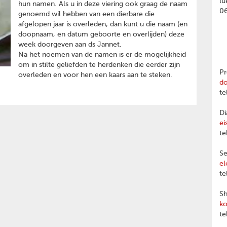
lu
hun namen. Als u in deze viering ook graag de naam
0
genoemd wil hebben van een dierbare die
afgelopen jaar is overleden, dan kunt u die naam (en
doopnaam, en datum geboorte en overlijden) deze
week doorgeven aan ds Jannet.
Na het noemen van de namen is er de mogelijkheid
om in stilte geliefden te herdenken die eerder zijn
Pr
overleden en voor hen een kaars aan te steken.
d
te
Di
ei
te
Se
el
te
Sh
ko
te