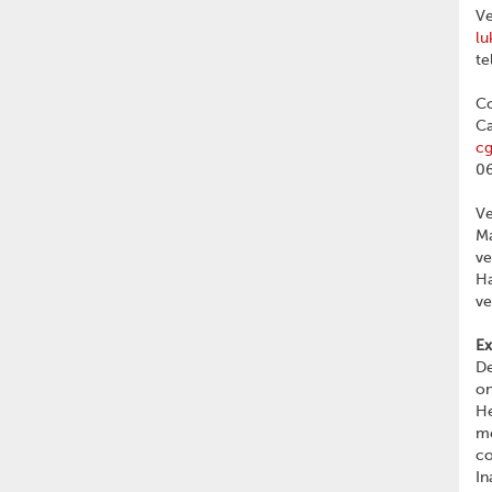
Ve
lu
te
Co
Ca
c
06
V
Ma
v
Ha
v
Ex
De
on
He
me
c
In