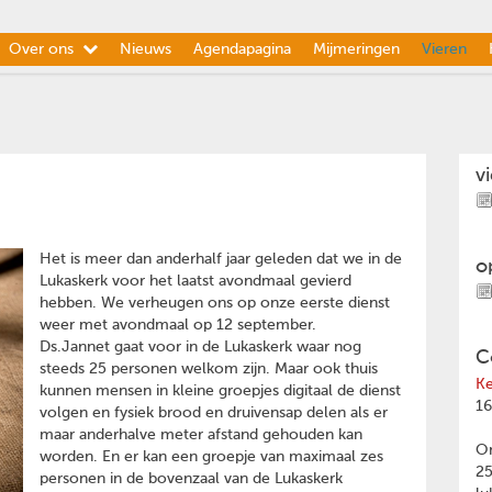
Over ons
Nieuws
Agendapagina
Mijmeringen
Vieren
v
Het is meer dan anderhalf jaar geleden dat we in de
o
Lukaskerk voor het laatst avondmaal gevierd
hebben. We verheugen ons op onze eerste dienst
weer met avondmaal op 12 september.
Ds.Jannet gaat voor in de Lukaskerk waar nog
C
steeds 25 personen welkom zijn. Maar ook thuis
Ke
kunnen mensen in kleine groepjes digitaal de dienst
16
volgen en fysiek brood en druivensap delen als er
maar anderhalve meter afstand gehouden kan
Om
worden. En er kan een groepje van maximaal zes
2
personen in de bovenzaal van de Lukaskerk