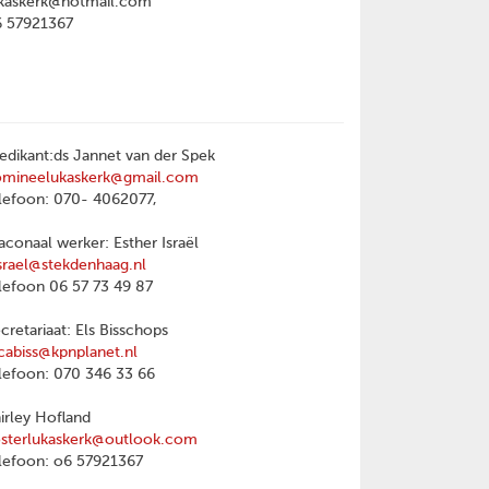
kaskerk@hotmail.com
6 57921367
edikant:ds Jannet van der Spek
omineelukaskerk@gmail.com
lefoon: 070- 4062077,
aconaal werker: Esther Israël
srael@stekdenhaag.nl
lefoon 06 57 73 49 87
cretariaat: Els Bisschops
cabiss@kpnplanet.nl
lefoon: 070 346 33 66
irley Hofland
sterlukaskerk@outlook.com
lefoon: o6 57921367