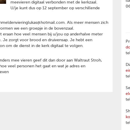
lu
meevieren digitaal verbonden met de kerkzaal.
0
U/je kunt dus op 12 september op verschillende
aanmeldenvieringlukas@hotmail.com. Als meer mensen zich
vormen we een groepje in de bovenzaal.
igt eraan hoe veel mensen bij u/jou op anderhalve meter
gie. Je zorgt voor brood en druivensap. Je hebt een
Pr
 om de dienst in de kerk digitaal te volgen.
d
te
anders mee vieren geef dit dan door aan Waltraut Stroh,
Di
e veel personen het gaat en wat je adres en
ei
geven
te
Se
el
te
Sh
ko
te