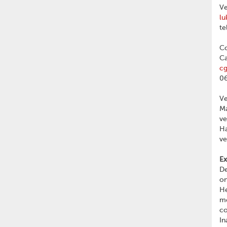
Ve
lu
te
Co
Ca
c
06
V
Ma
v
Ha
v
Ex
De
on
He
me
c
In