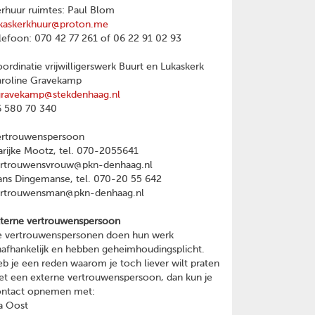
rhuur ruimtes: Paul Blom
kaskerkhuur@proton.me
lefoon: 070 42 77 261 of 06 22 91 02 93
ordinatie vrijwilligerswerk Buurt en Lukaskerk
roline Gravekamp
gravekamp@stekdenhaag.nl
 580 70 340
ertrouwenspersoon
rijke Mootz, tel. 070-2055641
ertrouwensvrouw@pkn-denhaag.nl
ns Dingemanse, tel. 070-20 55 642
ertrouwensman@pkn-denhaag.nl
terne vertrouwenspersoon
 vertrouwenspersonen doen hun werk
afhankelijk en hebben geheimhoudingsplicht.
b je een reden waarom je toch liever wilt praten
t een externe vertrouwenspersoon, dan kun je
ontact opnemen met:
a Oost