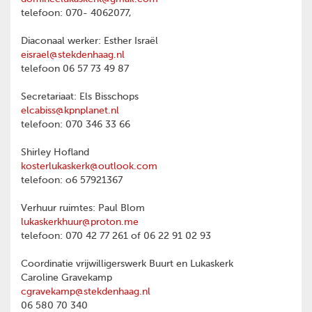
telefoon: 070- 4062077,
Diaconaal werker: Esther Israël
eisrael@stekdenhaag.nl
telefoon 06 57 73 49 87
Secretariaat: Els Bisschops
elcabiss@kpnplanet.nl
telefoon: 070 346 33 66
Shirley Hofland
kosterlukaskerk@outlook.com
telefoon: o6 57921367
Verhuur ruimtes: Paul Blom
lukaskerkhuur@proton.me
telefoon: 070 42 77 261 of 06 22 91 02 93
Coordinatie vrijwilligerswerk Buurt en Lukaskerk
Caroline Gravekamp
cgravekamp@stekdenhaag.nl
06 580 70 340