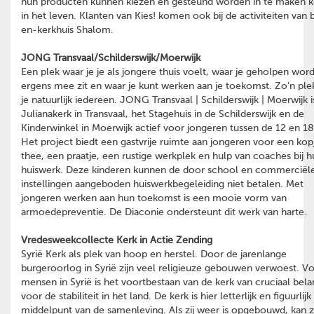
hun producten kunnen kiezen en gesteund worden in te maken 
in het leven. Klanten van Kies! komen ook bij de activiteiten van 
en-kerkhuis Shalom.
JONG Transvaal/Schilderswijk/Moerwijk
Een plek waar je je als jongere thuis voelt, waar je geholpen wordt
ergens mee zit en waar je kunt werken aan je toekomst. Zo’n ple
je natuurlijk iedereen. JONG Transvaal | Schilderswijk | Moerwijk i
Julianakerk in Transvaal, het Stagehuis in de Schilderswijk en de
Kinderwinkel in Moerwijk actief voor jongeren tussen de 12 en 18 
Het project biedt een gastvrije ruimte aan jongeren voor een kop
thee, een praatje, een rustige werkplek en hulp van coaches bij 
huiswerk. Deze kinderen kunnen de door school en commerciël
instellingen aangeboden huiswerkbegeleiding niet betalen. Met
jongeren werken aan hun toekomst is een mooie vorm van
armoedepreventie. De Diaconie ondersteunt dit werk van harte.
Vredesweekcollecte Kerk in Actie Zending
Syrië Kerk als plek van hoop en herstel. Door de jarenlange
burgeroorlog in Syrië zijn veel religieuze gebouwen verwoest. V
mensen in Syrië is het voortbestaan van de kerk van cruciaal bel
voor de stabiliteit in het land. De kerk is hier letterlijk en figuurlijk
middelpunt van de samenleving. Als zij weer is opgebouwd, kan z