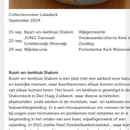
Collecterooster Lukaskerk
September 2024
15-sep
Buurt-en-kerkhuis Shalom
Wijkgemeente
JONG Transvaal-
Vredesweekcollecte Kerk in
22-sep
Schilderswijk-Moerwijk
Zending
29-sep
Wijkdiaconie
Protestantse Kerk Missionai
Buurt-en-kerkhuis Shalom
Buurt-en-kerkhuis Shalom is een plek met een aanbod voor kan
en kansrijke mensen, waar buurtbewoners elkaar kunnen ontmoe
van elkaar kunnen leren. Het buurt- en kerkhuis is gevestigd in de
Shalomkerk in Den Haag Zuidwest, waar diverse activiteiten
plaatsvinden. zoals werken in de moestuin, naai- en taallessen en
huiswerkbegeleiding. Er is een inloopspreekuur om mensen te h
bij vragen over formulieren en problemen met instanties en er is
begeleiding in het vinden van een baan, vrijwilligerswerk of een
opleiding. In 2021 startte Kies! Voedselbankverswinkel , waar kla