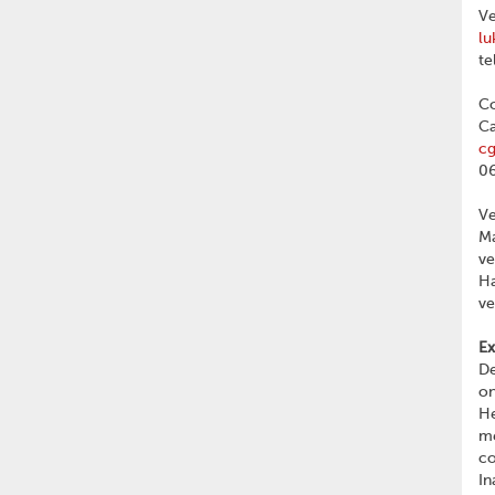
Ve
lu
te
Co
Ca
c
06
V
Ma
v
Ha
v
Ex
De
on
He
me
c
In