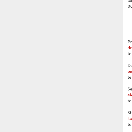
lu
0
Pr
d
te
Di
ei
te
Se
el
te
Sh
ko
te