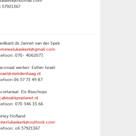
kaskerk@hotmail.com
6 57921367
edikant:ds Jannet van der Spek
omineelukaskerk@gmail.com
lefoon: 070- 4062077,
aconaal werker: Esther Israël
srael@stekdenhaag.nl
lefoon 06 57 73 49 87
cretariaat: Els Bisschops
cabiss@kpnplanet.nl
lefoon: 070 346 33 66
irley Hofland
sterlukaskerk@outlook.com
lefoon: o6 57921367