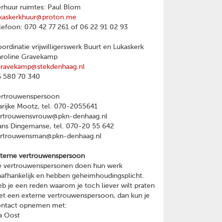
rhuur ruimtes: Paul Blom
kaskerkhuur@proton.me
lefoon: 070 42 77 261 of 06 22 91 02 93
ordinatie vrijwilligerswerk Buurt en Lukaskerk
roline Gravekamp
gravekamp@stekdenhaag.nl
 580 70 340
ertrouwenspersoon
rijke Mootz, tel. 070-2055641
ertrouwensvrouw@pkn-denhaag.nl
ns Dingemanse, tel. 070-20 55 642
ertrouwensman@pkn-denhaag.nl
terne vertrouwenspersoon
 vertrouwenspersonen doen hun werk
afhankelijk en hebben geheimhoudingsplicht.
b je een reden waarom je toch liever wilt praten
t een externe vertrouwenspersoon, dan kun je
ontact opnemen met:
a Oost