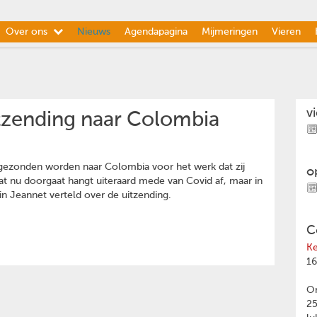
Over ons
Nieuws
Agendapagina
Mijmeringen
Vieren
v
tzending naar Colombia
itgezonden worden naar Colombia voor het werk dat zij
o
at nu doorgaat hangt uiteraard mede van Covid af, maar in
in Jeannet verteld over de uitzending.
C
Ke
16
Om
2