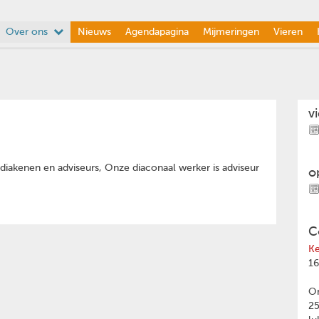
Over ons
Nieuws
Agendapagina
Mijmeringen
Vieren
v
diakenen en adviseurs, Onze diaconaal werker is adviseur
o
C
Ke
16
Om
2