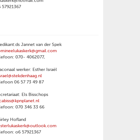
kaskerk@hotmail.com
6 57921367
edikant:ds Jannet van der Spek
omineelukaskerk@gmail.com
lefoon: 070- 4062077,
aconaal werker: Esther Israël
srael@stekdenhaag.nl
lefoon 06 57 73 49 87
cretariaat: Els Bisschops
cabiss@kpnplanet.nl
lefoon: 070 346 33 66
irley Hofland
sterlukaskerk@outlook.com
lefoon: o6 57921367