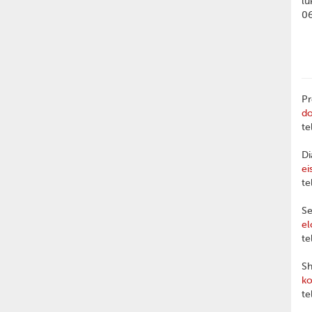
lu
0
Pr
d
te
Di
ei
te
Se
el
te
Sh
ko
te