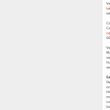
Ve
lu
te
Co
Ca
c
06
V
Ma
v
Ha
v
Ex
De
on
He
me
c
In