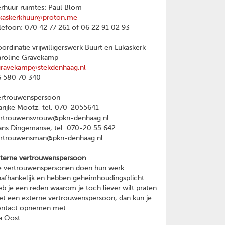
rhuur ruimtes: Paul Blom
kaskerkhuur@proton.me
lefoon: 070 42 77 261 of 06 22 91 02 93
ordinatie vrijwilligerswerk Buurt en Lukaskerk
roline Gravekamp
gravekamp@stekdenhaag.nl
 580 70 340
ertrouwenspersoon
rijke Mootz, tel. 070-2055641
ertrouwensvrouw@pkn-denhaag.nl
ns Dingemanse, tel. 070-20 55 642
ertrouwensman@pkn-denhaag.nl
terne vertrouwenspersoon
 vertrouwenspersonen doen hun werk
afhankelijk en hebben geheimhoudingsplicht.
b je een reden waarom je toch liever wilt praten
t een externe vertrouwenspersoon, dan kun je
ontact opnemen met:
a Oost