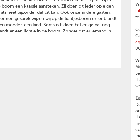
orbeden en spreken daarbij een voorbede uit. Bij het open
Ve
 boom een kaarsje aansteken. Zij doen dit ieder op eigen
lu
 als heel bijzonder dat dit kan. Ook onze andere gasten,
te
r een gesprek wijzen wij op de lichtjesboom en er brandt
en moeder, een kind. Soms is bidden het enige dat nog
Co
ndt er een lichtje in de boom. Zonder dat er iemand in
Ca
c
06
V
Ma
v
Ha
v
Ex
De
on
He
me
c
In