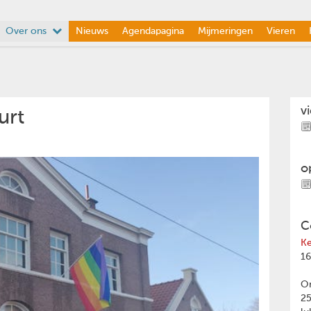
Over ons
Nieuws
Agendapagina
Mijmeringen
Vieren
v
urt
o
C
Ke
16
Om
2