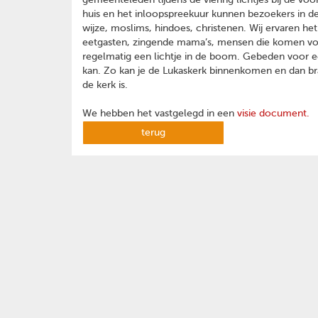
gemeenteleden tijdens de viering lichtjes bij de vo
huis en het inloopspreekuur kunnen bezoekers in de
wijze, moslims, hindoes, christenen. Wij ervaren het
eetgasten, zingende mama’s, mensen die komen voo
regelmatig een lichtje in de boom. Gebeden voor e
kan. Zo kan je de Lukaskerk binnenkomen en dan bra
de kerk is.
We hebben het vastgelegd in een
visie document.
terug