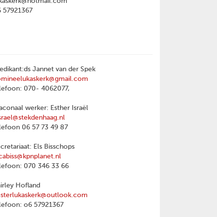
kaskerk@hotmail.com
6 57921367
edikant:ds Jannet van der Spek
omineelukaskerk@gmail.com
lefoon: 070- 4062077,
aconaal werker: Esther Israël
srael@stekdenhaag.nl
lefoon 06 57 73 49 87
cretariaat: Els Bisschops
cabiss@kpnplanet.nl
lefoon: 070 346 33 66
irley Hofland
sterlukaskerk@outlook.com
lefoon: o6 57921367