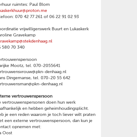
rhuur ruimtes: Paul Blom
kaskerkhuur@proton.me
lefoon: 070 42 77 261 of 06 22 91 02 93
ordinatie vrijwilligerswerk Buurt en Lukaskerk
roline Gravekamp
gravekamp@stekdenhaag.nl
 580 70 340
ertrouwenspersoon
rijke Mootz, tel. 070-2055641
ertrouwensvrouw@pkn-denhaag.nl
ns Dingemanse, tel. 070-20 55 642
ertrouwensman@pkn-denhaag.nl
terne vertrouwenspersoon
 vertrouwenspersonen doen hun werk
afhankelijk en hebben geheimhoudingsplicht.
b je een reden waarom je toch liever wilt praten
t een externe vertrouwenspersoon, dan kun je
ontact opnemen met:
a Oost