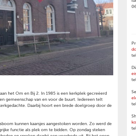
lu
0
Pr
d
te
Di
ei
te
Se
 aan het Om en Bij 2. In 1985 is een kerkplek gecreëerd
el
en gemeenschap van en voor de buurt. Iedereen telt
te
skerkgedachte. Daarbij hoort een brede doelgroep door de
Sh
ko
vensboom kunnen kaarsjes aangestoken worden. Zo werd de
te
ijke functie als plek om te bidden. Op zondag steken