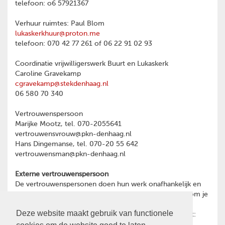
telefoon: o6 57921367
Verhuur ruimtes: Paul Blom
lukaskerkhuur@proton.me
telefoon: 070 42 77 261 of 06 22 91 02 93
Coordinatie vrijwilligerswerk Buurt en Lukaskerk
Caroline Gravekamp
cgravekamp@stekdenhaag.nl
06 580 70 340
Vertrouwenspersoon
Marijke Mootz, tel. 070-2055641
vertrouwensvrouw@pkn-denhaag.nl
Hans Dingemanse, tel. 070-20 55 642
vertrouwensman@pkn-denhaag.nl
Externe vertrouwenspersoon
De vertrouwenspersonen doen hun werk onafhankelijk en
hebben geheimhoudingsplicht. Heb je een reden waarom je
toch liever wilt praten met een externe
Deze website maakt gebruik van functionele
vertrouwenspersoon, dan kun je contact opnemen met:
Ina Oost