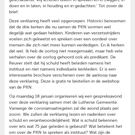
geschiedenis. Wij schoten tekort in spreken en in zwijgen, in
doen en in laten, in houding en in gedachten.’ Tot zover de
brief.
Deze verklaring heeft veel opgeroepen. Historici benoemen
dat de drie kerken die nu samen de PKN vormen wel
degelijk wat gedaan hebben. Kinderen van verzetsstrijders
voelen zich gekwetst en spreken over een oordeel over
mensen die zich niet meer kunnen verdedigen. En ik herken
dat wel. Ik heb de oorlog niet meegemaakt, maar heb vele
verhalen over de oorlog gehoord ook als predikant. De
Reuver stelt dat hij schuld heeft beleden namens het
instituut en niet namens individuele kerkleden. Er is een
interessante brochure verschenen over de aanloop naar
deze verklaring. Deze is gratis te bestellen in de webshop
van de PKN.
Op maandag 18 januari organiseren wij een gespreksavond
over deze verklaring samen met de Lutherse Gemeente.
Vanwege de coronamaatregelen zal die avond plaats per
zoom. We zullen de verklaring lezen en nadenken over
schuld en verantwoordelijkheid. Wat is schuld bekennen
over iets wat 75 jaar geleden is gebeurd? Wat betekent het
om over de PKN te spreken als instituut? Wat zijn de