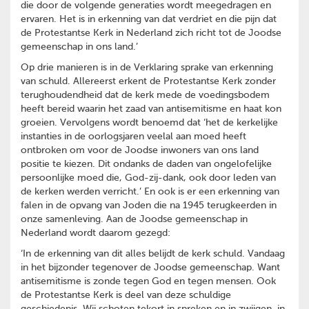
die door de volgende generaties wordt meegedragen en
ervaren. Het is in erkenning van dat verdriet en die pijn dat
de Protestantse Kerk in Nederland zich richt tot de Joodse
gemeenschap in ons land.’
Op drie manieren is in de Verklaring sprake van erkenning
van schuld. Allereerst erkent de Protestantse Kerk zonder
terughoudendheid dat de kerk mede de voedingsbodem
heeft bereid waarin het zaad van antisemitisme en haat kon
groeien. Vervolgens wordt benoemd dat ‘het de kerkelijke
instanties in de oorlogsjaren veelal aan moed heeft
ontbroken om voor de Joodse inwoners van ons land
positie te kiezen. Dit ondanks de daden van ongelofelijke
persoonlijke moed die, God-zij-dank, ook door leden van
de kerken werden verricht.’ En ook is er een erkenning van
falen in de opvang van Joden die na 1945 terugkeerden in
onze samenleving. Aan de Joodse gemeenschap in
Nederland wordt daarom gezegd:
‘In de erkenning van dit alles belijdt de kerk schuld. Vandaag
in het bijzonder tegenover de Joodse gemeenschap. Want
antisemitisme is zonde tegen God en tegen mensen. Ook
de Protestantse Kerk is deel van deze schuldige