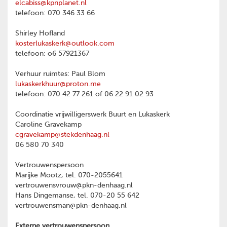
elcabiss@kpnplanet.nl
telefoon: 070 346 33 66
Shirley Hofland
kosterlukaskerk@outlook.com
telefoon: o6 57921367
Verhuur ruimtes: Paul Blom
lukaskerkhuur@proton.me
telefoon: 070 42 77 261 of 06 22 91 02 93
Coordinatie vrijwilligerswerk Buurt en Lukaskerk
Caroline Gravekamp
cgravekamp@stekdenhaag.nl
06 580 70 340
Vertrouwenspersoon
Marijke Mootz, tel. 070-2055641
vertrouwensvrouw@pkn-denhaag.nl
Hans Dingemanse, tel. 070-20 55 642
vertrouwensman@pkn-denhaag.nl
Externe vertrouwenspersoon