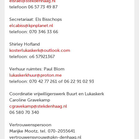
eisrael@stekdenhaag.nl
telefoon 06 57 73 49 87
Secretariaat: Els Bisschops
elcabiss@kpnplanet.nl
telefoon: 070 346 33 66
Shirley Hofland
kosterlukaskerk@outlook.com
telefoon: o6 57921367
Verhuur ruimtes: Paul Blom
lukaskerkhuur@proton.me
telefoon: 070 42 77 261 of 06 22 91 02 93
Coordinatie vrijwilligerswerk Buurt en Lukaskerk
Caroline Gravekamp
cgravekamp@stekdenhaag.nl
06 580 70 340
Vertrouwenspersoon
Marijke Mootz, tel. 070-2055641
vertrouwensvrouw@pkn-denhaag.nl