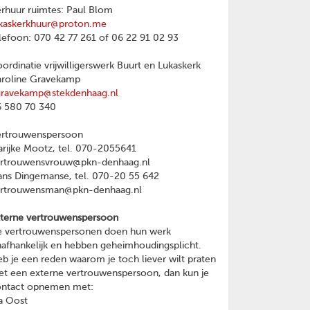
rhuur ruimtes: Paul Blom
kaskerkhuur@proton.me
lefoon: 070 42 77 261 of 06 22 91 02 93
ordinatie vrijwilligerswerk Buurt en Lukaskerk
roline Gravekamp
gravekamp@stekdenhaag.nl
 580 70 340
ertrouwenspersoon
rijke Mootz, tel. 070-2055641
ertrouwensvrouw@pkn-denhaag.nl
ns Dingemanse, tel. 070-20 55 642
ertrouwensman@pkn-denhaag.nl
terne vertrouwenspersoon
 vertrouwenspersonen doen hun werk
afhankelijk en hebben geheimhoudingsplicht.
b je een reden waarom je toch liever wilt praten
t een externe vertrouwenspersoon, dan kun je
ontact opnemen met:
a Oost