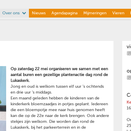
Over ons
Nieuws
Agendapagina
Mijmeringen
Vieren
v
Op zaterdag 22 mei organiseren we samen met een
o
aantal buren een gezellige plantenactie dag rond de
Lukaskerk.
Jong en oud is welkom tussen elf uur ’s ochtends
en drie uur ’s middags.
C
Een maand geleden hebben de kinderen van de
Ke
kinderkerk bloemzaadjes in potjes geplant. Iedereen
16
die een bloempotje mee naar huis genomen heeft
kan die op de 22e naar de kerk brengen. Ook andere
Om
stekjes zijn welkom. Die worden dan rond de
2
Lukaskerk, bij het parkeerterrein en in de