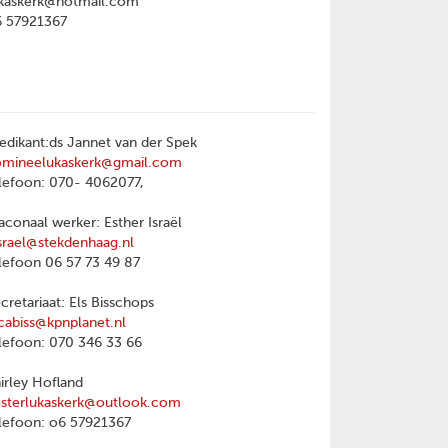
kaskerk@hotmail.com
6 57921367
edikant:ds Jannet van der Spek
omineelukaskerk@gmail.com
lefoon: 070- 4062077,
aconaal werker: Esther Israël
srael@stekdenhaag.nl
lefoon 06 57 73 49 87
cretariaat: Els Bisschops
cabiss@kpnplanet.nl
lefoon: 070 346 33 66
irley Hofland
sterlukaskerk@outlook.com
lefoon: o6 57921367