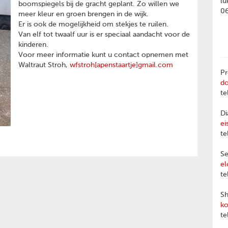
lu
boomspiegels bij de gracht geplant. Zo willen we
0
meer kleur en groen brengen in de wijk.
Er is ook de mogelijkheid om stekjes te ruilen.
Van elf tot twaalf uur is er speciaal aandacht voor de
kinderen.
Voor meer informatie kunt u contact opnemen met
Waltraut Stroh,
wfstroh[apenstaartje]gmail.com
Pr
d
te
Di
ei
te
Se
el
te
Sh
ko
te