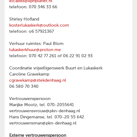
elcabiss@kpnplanet.nl
telefoon: 070 346 33 66
Shirley Hofland
kosterlukaskerk@outlook.com
telefoon: o6 57921367
Verhuur ruimtes: Paul Blom
lukaskerkhuur@proton.me
telefoon: 070 42 77 261 of 06 22 91 02 93
Coordinatie vrijwilligerswerk Buurt en Lukaskerk
Caroline Gravekamp
cgravekamp@stekdenhaag.nl
06 580 70 340
Vertrouwenspersoon
Marijke Mootz, tel. 070-2055641
vertrouwensvrouw@pkn-denhaag.nl
Hans Dingemanse, tel. 070-20 55 642
vertrouwensman@pkn-denhaag.nl
Externe vertrouwenspersoon