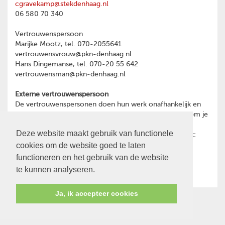
cgravekamp@stekdenhaag.nl
06 580 70 340
Vertrouwenspersoon
Marijke Mootz, tel. 070-2055641
vertrouwensvrouw@pkn-denhaag.nl
Hans Dingemanse, tel. 070-20 55 642
vertrouwensman@pkn-denhaag.nl
Externe vertrouwenspersoon
De vertrouwenspersonen doen hun werk onafhankelijk en
hebben geheimhoudingsplicht. Heb je een reden waarom je
toch liever wilt praten met een externe
Deze website maakt gebruik van functionele
vertrouwenspersoon, dan kun je contact opnemen met:
cookies om de website goed te laten
Ina Oost
psychotherapeut en GZ-psycholoog
functioneren en het gebruik van de website
06-28466591
te kunnen analyseren.
Ja, ik accepteer cookies