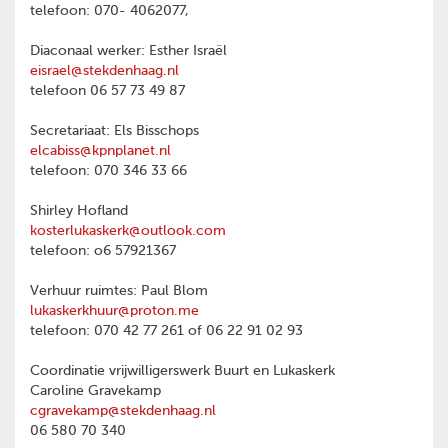
telefoon: 070- 4062077,
Diaconaal werker: Esther Israël
eisrael@stekdenhaag.nl
telefoon 06 57 73 49 87
Secretariaat: Els Bisschops
elcabiss@kpnplanet.nl
telefoon: 070 346 33 66
Shirley Hofland
kosterlukaskerk@outlook.com
telefoon: o6 57921367
Verhuur ruimtes: Paul Blom
lukaskerkhuur@proton.me
telefoon: 070 42 77 261 of 06 22 91 02 93
Coordinatie vrijwilligerswerk Buurt en Lukaskerk
Caroline Gravekamp
cgravekamp@stekdenhaag.nl
06 580 70 340