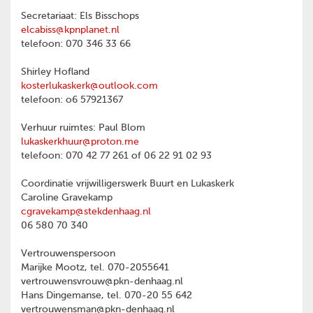
Secretariaat: Els Bisschops
elcabiss@kpnplanet.nl
telefoon: 070 346 33 66
Shirley Hofland
kosterlukaskerk@outlook.com
telefoon: o6 57921367
Verhuur ruimtes: Paul Blom
lukaskerkhuur@proton.me
telefoon: 070 42 77 261 of 06 22 91 02 93
Coordinatie vrijwilligerswerk Buurt en Lukaskerk
Caroline Gravekamp
cgravekamp@stekdenhaag.nl
06 580 70 340
Vertrouwenspersoon
Marijke Mootz, tel. 070-2055641
vertrouwensvrouw@pkn-denhaag.nl
Hans Dingemanse, tel. 070-20 55 642
vertrouwensman@pkn-denhaag.nl