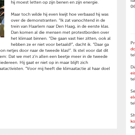
lu
hij moest letten op zijn benen en zijn energie.
0
Maar toch wilde hij even kwijt hoe verbaasd hij was
over de demonstranten. “Ik zat vanochtend in de
trein van Haarlem naar Den Haag, in de eerste klas.
Dan komen al die mensen met protestborden over
het klimaat binnen. “Die gaan vast hier zitten, ook al
Pr
hebben ze er niet voor betaald!”, dacht ik. “Daar ga
d
n netjes door naar de tweede klas!”. Ik stel voor dat dit
te
eem: Dat we met z’n allen een beetje meer in de tweede
dereen. Hij gaat er niet op in maar blijft zich
Di
activisten. “Voor mij heeft die klimaatactie al haar doel
ei
te
Se
el
te
Sh
ko
te