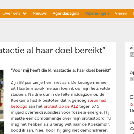
Over ons
Nieuws
Agendapagina
Mijmeringen
Vieren
v
tactie al haar doel bereikt”
“Voor mij heeft die klimaatactie al haar doel bereikt”
o
Zijn 98 jaar zie je hem niet aan. De keurige meneer
uit Haarlem sprak me aan toen ik op mijn fiets wilde
stappen. Na drie uur in de felle middagzon op de
C
Koekamp had ik besloten dat ik genoeg
steun had
Ke
betoogd
aan het
protest op de A12
tegen 37,5
16
miljard overheidssubsidies voor fossiele energie. Hij
maakte een complimentje over mijn protestbord. “U
Om
mag het hebben als u terug wilt naar de Koekamp!”,
2
bood ik aan. Nee, hoor, hij ging niet demonstreren,