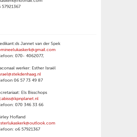
kaskerk@hotmail.com
6 57921367
edikant:ds Jannet van der Spek
omineelukaskerk@gmail.com
lefoon: 070- 4062077,
aconaal werker: Esther Israël
srael@stekdenhaag.nl
lefoon 06 57 73 49 87
cretariaat: Els Bisschops
cabiss@kpnplanet.nl
lefoon: 070 346 33 66
irley Hofland
sterlukaskerk@outlook.com
lefoon: o6 57921367