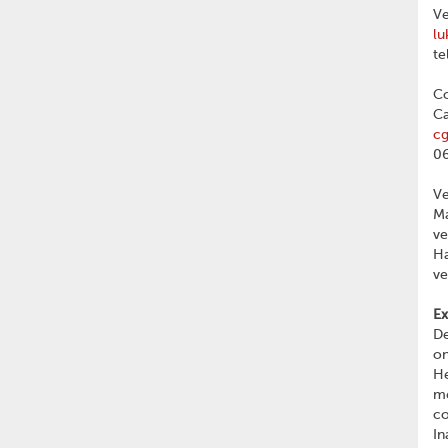
Ve
lu
te
Co
Ca
c
06
V
Ma
v
Ha
v
Ex
De
on
He
me
c
In