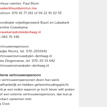
rhuur ruimtes: Paul Blom
kaskerkhuur@proton.me
lefoon: 070 42 77 261 of 06 22 91 02 93
ordinatie vrijwilligerswerk Buurt en Lukaskerk
roline Gravekamp
gravekamp@stekdenhaag.nl
 580 70 340
ertrouwenspersoon
rijke Mootz, tel. 070-2055641
ertrouwensvrouw@pkn-denhaag.nl
ns Dingemanse, tel. 070-20 55 642
ertrouwensman@pkn-denhaag.nl
terne vertrouwenspersoon
 vertrouwenspersonen doen hun werk
afhankelijk en hebben geheimhoudingsplicht.
b je een reden waarom je toch liever wilt praten
t een externe vertrouwenspersoon, dan kun je
ontact opnemen met:
a Oost