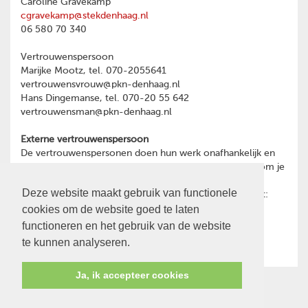
Caroline Gravekamp
cgravekamp@stekdenhaag.nl
06 580 70 340
Vertrouwenspersoon
Marijke Mootz, tel. 070-2055641
vertrouwensvrouw@pkn-denhaag.nl
Hans Dingemanse, tel. 070-20 55 642
vertrouwensman@pkn-denhaag.nl
Externe vertrouwenspersoon
De vertrouwenspersonen doen hun werk onafhankelijk en
hebben geheimhoudingsplicht. Heb je een reden waarom je
toch liever wilt praten met een externe
Deze website maakt gebruik van functionele
vertrouwenspersoon, dan kun je contact opnemen met:
cookies om de website goed te laten
Ina Oost
psychotherapeut en GZ-psycholoog
functioneren en het gebruik van de website
06-28466591
te kunnen analyseren.
Ja, ik accepteer cookies