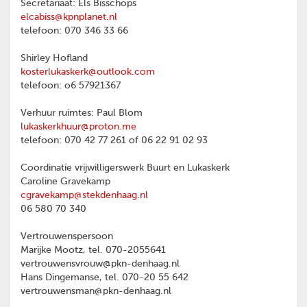
Secretariaat: Els Bisschops
elcabiss@kpnplanet.nl
telefoon: 070 346 33 66
Shirley Hofland
kosterlukaskerk@outlook.com
telefoon: o6 57921367
Verhuur ruimtes: Paul Blom
lukaskerkhuur@proton.me
telefoon: 070 42 77 261 of 06 22 91 02 93
Coordinatie vrijwilligerswerk Buurt en Lukaskerk
Caroline Gravekamp
cgravekamp@stekdenhaag.nl
06 580 70 340
Vertrouwenspersoon
Marijke Mootz, tel. 070-2055641
vertrouwensvrouw@pkn-denhaag.nl
Hans Dingemanse, tel. 070-20 55 642
vertrouwensman@pkn-denhaag.nl