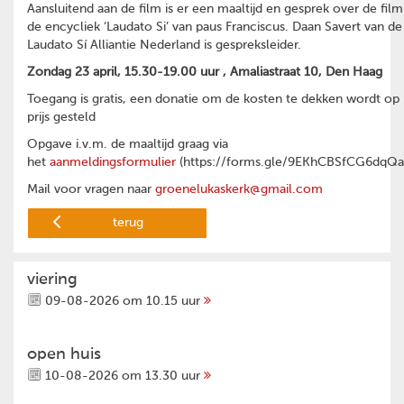
Aansluitend aan de film is er een maaltijd en gesprek over de film
de encycliek ‘Laudato Si’ van paus Franciscus. Daan Savert van de
Laudato Sí Alliantie Nederland is gespreksleider.
Zondag 23 april, 15.30-19.00 uur ,
Amaliastraat 10,
Den Haag
Toegang is gratis, een donatie om de kosten te dekken wordt op
prijs gesteld
Opgave i.v.m. de maaltijd graag via
het
aanmeldingsformulier
(https://forms.gle/9EKhCBSfCG6dqQa
Mail voor vragen naar
groenelukaskerk@gmail.com
terug
viering
09-08-2026 om 10.15 uur
open huis
10-08-2026 om 13.30 uur