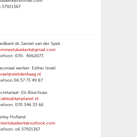
kaskerk@hotmail.com
6 57921367
edikant:ds Jannet van der Spek
omineelukaskerk@gmail.com
lefoon: 070- 4062077,
aconaal werker: Esther Israël
srael@stekdenhaag.nl
lefoon 06 57 73 49 87
cretariaat: Els Bisschops
cabiss@kpnplanet.nl
lefoon: 070 346 33 66
irley Hofland
sterlukaskerk@outlook.com
lefoon: o6 57921367