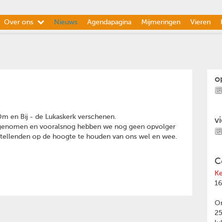
Over ons
Nieuws
Agendapagina
Mijmeringen
Vieren
o
Om en Bij - de Lukaskerk verschenen.
v
id genomen en vooralsnog hebben we nog geen opvolger
ellenden op de hoogte te houden van ons wel en wee.
C
Ke
16
Om
2