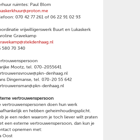
rhuur ruimtes: Paul Blom
kaskerkhuur@proton.me
lefoon: 070 42 77 261 of 06 22 91 02 93
ordinatie vrijwilligerswerk Buurt en Lukaskerk
roline Gravekamp
gravekamp@stekdenhaag.nl
 580 70 340
ertrouwenspersoon
rijke Mootz, tel. 070-2055641
ertrouwensvrouw@pkn-denhaag.nl
ns Dingemanse, tel. 070-20 55 642
ertrouwensman@pkn-denhaag.nl
terne vertrouwenspersoon
 vertrouwenspersonen doen hun werk
afhankelijk en hebben geheimhoudingsplicht.
b je een reden waarom je toch liever wilt praten
t een externe vertrouwenspersoon, dan kun je
ontact opnemen met:
a Oost