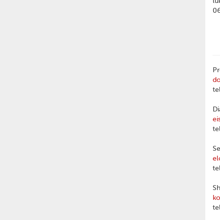
lu
0
Pr
d
te
Di
ei
te
Se
el
te
Sh
ko
te