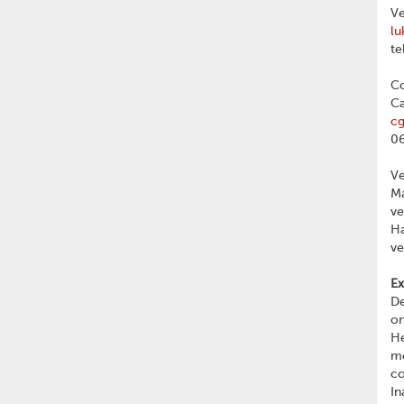
Ve
lu
te
Co
Ca
c
06
V
Ma
v
Ha
v
Ex
De
on
He
me
c
In