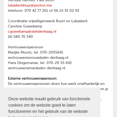
Verhuur ruimtes: Paul Blom
lukaskerkhuur@proton.me
telefoon: 070 42 77 261 of 06 22 91 02 93
Coordinatie vrijwilligerswerk Buurt en Lukaskerk
Caroline Gravekamp
cgravekamp@stekdenhaag.nl
06 580 70 340
Vertrouwenspersoon
Marijke Mootz, tel. 070-2055641
vertrouwensvrouw@pkn-denhaag.nl
Hans Dingemanse, tel. 070-20 55 642
vertrouwensman@pkn-denhaag.nl
Externe vertrouwenspersoon
De vertrouwenspersonen doen hun werk onafhankelijk en
hebben geheimhoudingsplicht. Heb je een reden waarom je
toch liever wilt praten met een externe
Deze website maakt gebruik van functionele
vertrouwenspersoon, dan kun je contact opnemen met:
cookies om de website goed te laten
Ina Oost
psychotherapeut en GZ-psycholoog
functioneren en het gebruik van de website
06-28466591