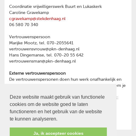
Coordinatie vrijwilligerswerk Buurt en Lukaskerk
Caroline Gravekamp
cgravekamp@stekdenhaag.nl
06 580 70 340
Vertrouwenspersoon
Marijke Mootz, tel. 070-2055641
vertrouwensvrouw@pkn-denhaag.nl
Hans Dingemanse, tel. 070-20 55 642
vertrouwensman@pkn-denhaag.nl
Externe vertrouwenspersoon
De vertrouwenspersonen doen hun werk onafhankelijk en
hebben geheimhoudingsplicht. Heb je een reden waarom je
toch liever wilt praten met een externe
Deze website maakt gebruik van functionele
vertrouwenspersoon, dan kun je contact opnemen met:
cookies om de website goed te laten
Ina Oost
psychotherapeut en GZ-psycholoog
functioneren en het gebruik van de website
06-28466591
te kunnen analyseren.
Ja, ik accepteer cookies