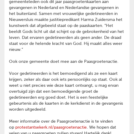
gemeenteleden ook dit jaar paasgroetenkaarten aan
gevangenen in Nederland en Nederlandse gevangenen in
het buitenland. Samen met vrouwelijke gedetineerden in
Nieuwersluis maakte justitiepredikant Harma Zuidersma het
kunstwerk dat afgebeeld staat op de paaskaarten. “Het
beeldt Gods licht uit dat schijnt op de gebrokenheid van het
leven. Dat ervaren gedetineerden als geen ander. De draad
staat voor de helende kracht van God. Hij maakt alles weer
nieuw.”
Ook onze gemeente doet mee aan de Paasgroetenactie.
Voor gedetineerden is het bemoedigend als ze een kaart
krijgen, zeker als daar ook iets persoonlijks op staat. Ook al
weet u niet precies wie deze kaart ontvangt, u mag ervan
overtuigd zijn dat een bemoedigende groet de
gedetineerden erg goed doet. Het is een feestelijke
gebeurtenis als de kaarten in de kerkdienst in de gevangenis
worden uitgedeeld.
Meer informatie over de Paasgroetenactie is te vinden
op
protestantsekerk.nl/
paasgroetenactie
. We hopen dat
velen van u paasgroeten zullen sturen! Hartelijk dank!