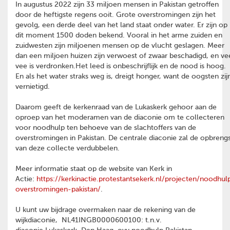
In augustus 2022 zijn 33 miljoen mensen in Pakistan getroffen
door de heftigste regens ooit. Grote overstromingen zijn het
gevolg, een derde deel van het land staat onder water. Er zijn op
dit moment 1500 doden bekend. Vooral in het arme zuiden en
zuidwesten zijn miljoenen mensen op de vlucht geslagen. Meer
dan een miljoen huizen zijn verwoest of zwaar beschadigd, en ve
vee is verdronken.Het leed is onbeschrijflijk en de nood is hoog.
En als het water straks weg is, dreigt honger, want de oogsten zij
vernietigd.
Daarom geeft de kerkenraad van de Lukaskerk gehoor aan de
oproep van het moderamen van de diaconie om te collecteren
voor noodhulp ten behoeve van de slachtoffers van de
overstromingen in Pakistan. De centrale diaconie zal de opbreng
van deze collecte verdubbelen.
Meer informatie staat op de website van Kerk in
Actie:
https://kerkinactie.protestantsekerk.nl/projecten/noodhul
overstromingen-pakistan/
.
U kunt uw bijdrage overmaken naar de rekening van de
wijkdiaconie, NL41INGB0000600100: t.n.v.