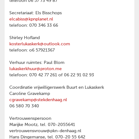
telefoon 06 57 73 49 87
Secretariaat: Els Bisschops
elcabiss@kpnplanet.nl
telefoon: 070 346 33 66
Shirley Hofland
kosterlukaskerk@outlook.com
telefoon: o6 57921367
Verhuur ruimtes: Paul Blom
lukaskerkhuur@proton.me
telefoon: 070 42 77 261 of 06 22 91 02 93
Coordinatie vrijwilligerswerk Buurt en Lukaskerk
Caroline Gravekamp
cgravekamp@stekdenhaag.nl
06 580 70 340
Vertrouwenspersoon
Marijke Mootz, tel. 070-2055641
vertrouwensvrouw@pkn-denhaag.nl
Hans Dingemanse, tel. 070-20 55 642