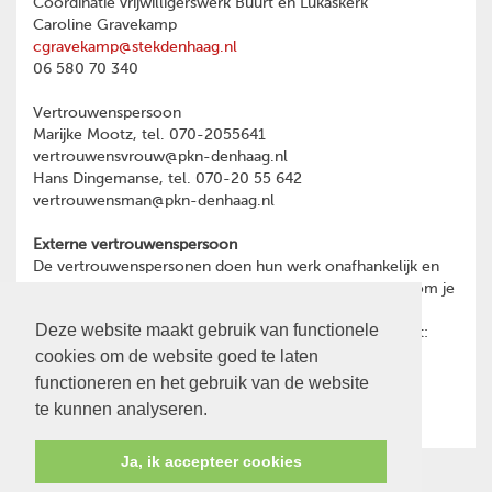
Coordinatie vrijwilligerswerk Buurt en Lukaskerk
Caroline Gravekamp
cgravekamp@stekdenhaag.nl
06 580 70 340
Vertrouwenspersoon
Marijke Mootz, tel. 070-2055641
vertrouwensvrouw@pkn-denhaag.nl
Hans Dingemanse, tel. 070-20 55 642
vertrouwensman@pkn-denhaag.nl
Externe vertrouwenspersoon
De vertrouwenspersonen doen hun werk onafhankelijk en
hebben geheimhoudingsplicht. Heb je een reden waarom je
toch liever wilt praten met een externe
Deze website maakt gebruik van functionele
vertrouwenspersoon, dan kun je contact opnemen met:
cookies om de website goed te laten
Ina Oost
psychotherapeut en GZ-psycholoog
functioneren en het gebruik van de website
06-28466591
te kunnen analyseren.
Ja, ik accepteer cookies