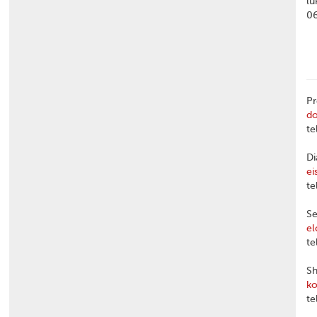
lu
0
Pr
d
te
Di
ei
te
Se
el
te
Sh
ko
te