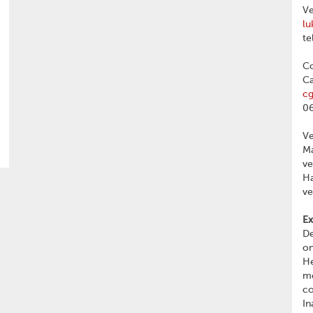
Ve
lu
te
Co
Ca
c
06
V
Ma
v
Ha
v
Ex
De
on
He
me
c
In