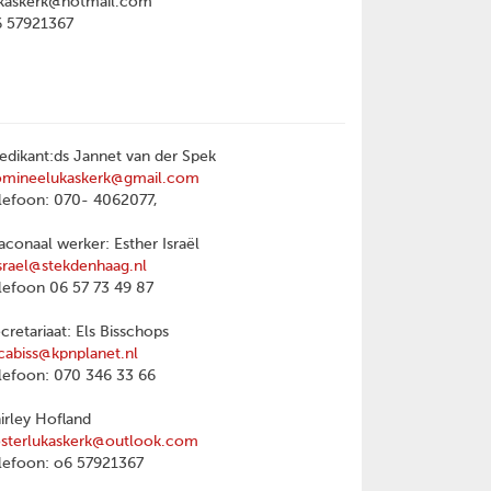
kaskerk@hotmail.com
6 57921367
edikant:ds Jannet van der Spek
omineelukaskerk@gmail.com
lefoon: 070- 4062077,
aconaal werker: Esther Israël
srael@stekdenhaag.nl
lefoon 06 57 73 49 87
cretariaat: Els Bisschops
cabiss@kpnplanet.nl
lefoon: 070 346 33 66
irley Hofland
sterlukaskerk@outlook.com
lefoon: o6 57921367