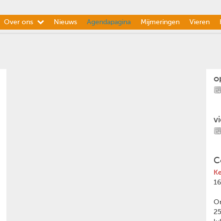
Over ons
Nieuws
Agendapagina
Mijmeringen
Vieren
o
v
C
Ke
16
Om
2