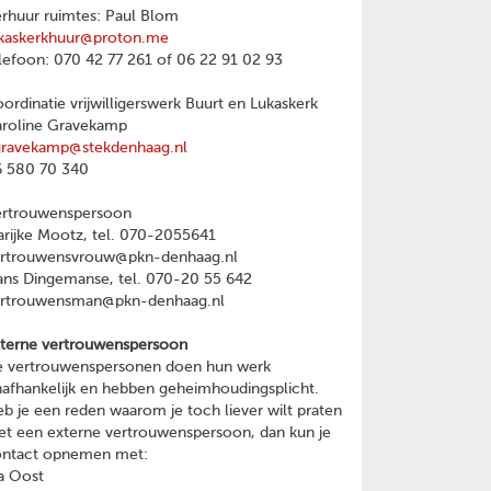
rhuur ruimtes: Paul Blom
kaskerkhuur@proton.me
lefoon: 070 42 77 261 of 06 22 91 02 93
ordinatie vrijwilligerswerk Buurt en Lukaskerk
roline Gravekamp
gravekamp@stekdenhaag.nl
 580 70 340
ertrouwenspersoon
rijke Mootz, tel. 070-2055641
ertrouwensvrouw@pkn-denhaag.nl
ns Dingemanse, tel. 070-20 55 642
ertrouwensman@pkn-denhaag.nl
terne vertrouwenspersoon
 vertrouwenspersonen doen hun werk
afhankelijk en hebben geheimhoudingsplicht.
b je een reden waarom je toch liever wilt praten
t een externe vertrouwenspersoon, dan kun je
ontact opnemen met:
a Oost