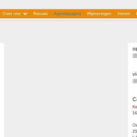
Over ons
Nieuws
Agendapagina
Mijmeringen
Vieren
o
v
C
Ke
16
Om
2