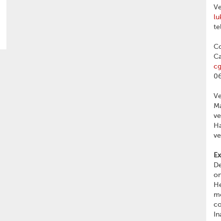
Ve
lu
te
Co
Ca
c
06
V
Ma
v
Ha
v
Ex
De
on
He
me
c
In