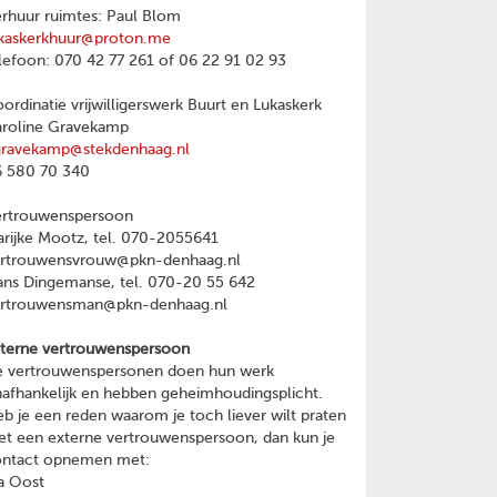
rhuur ruimtes: Paul Blom
kaskerkhuur@proton.me
lefoon: 070 42 77 261 of 06 22 91 02 93
ordinatie vrijwilligerswerk Buurt en Lukaskerk
roline Gravekamp
gravekamp@stekdenhaag.nl
 580 70 340
ertrouwenspersoon
rijke Mootz, tel. 070-2055641
ertrouwensvrouw@pkn-denhaag.nl
ns Dingemanse, tel. 070-20 55 642
ertrouwensman@pkn-denhaag.nl
terne vertrouwenspersoon
 vertrouwenspersonen doen hun werk
afhankelijk en hebben geheimhoudingsplicht.
b je een reden waarom je toch liever wilt praten
t een externe vertrouwenspersoon, dan kun je
ontact opnemen met:
a Oost