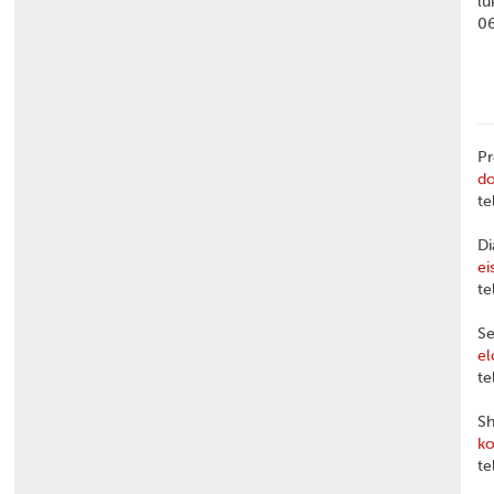
lu
0
Pr
d
te
Di
ei
te
Se
el
te
Sh
ko
te