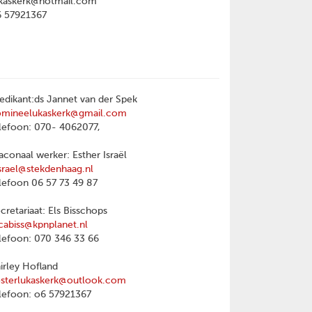
kaskerk@hotmail.com
6 57921367
edikant:ds Jannet van der Spek
omineelukaskerk@gmail.com
lefoon: 070- 4062077,
aconaal werker: Esther Israël
srael@stekdenhaag.nl
lefoon 06 57 73 49 87
cretariaat: Els Bisschops
cabiss@kpnplanet.nl
lefoon: 070 346 33 66
irley Hofland
sterlukaskerk@outlook.com
lefoon: o6 57921367