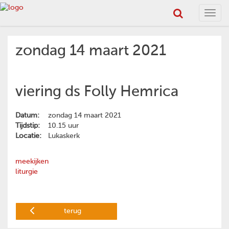
Toggl
navig
zondag 14 maart 2021
viering ds Folly Hemrica
Datum:
zondag 14 maart 2021
Tijdstip:
10.15 uur
Locatie:
Lukaskerk
meekijken
liturgie
terug