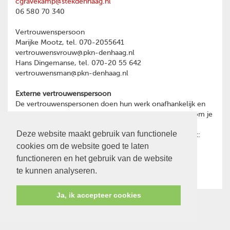
cgravekamp@stekdenhaag.nl
06 580 70 340
Vertrouwenspersoon
Marijke Mootz, tel. 070-2055641
vertrouwensvrouw@pkn-denhaag.nl
Hans Dingemanse, tel. 070-20 55 642
vertrouwensman@pkn-denhaag.nl
Externe vertrouwenspersoon
De vertrouwenspersonen doen hun werk onafhankelijk en
hebben geheimhoudingsplicht. Heb je een reden waarom je
toch liever wilt praten met een externe
Deze website maakt gebruik van functionele
vertrouwenspersoon, dan kun je contact opnemen met:
cookies om de website goed te laten
Ina Oost
psychotherapeut en GZ-psycholoog
functioneren en het gebruik van de website
06-28466591
te kunnen analyseren.
Ja, ik accepteer cookies