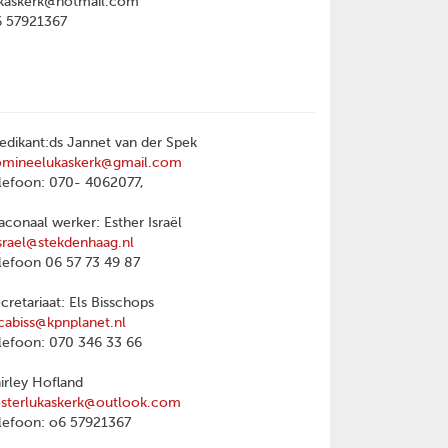
kaskerk@hotmail.com
6 57921367
edikant:ds Jannet van der Spek
omineelukaskerk@gmail.com
lefoon: 070- 4062077,
aconaal werker: Esther Israël
srael@stekdenhaag.nl
lefoon 06 57 73 49 87
cretariaat: Els Bisschops
cabiss@kpnplanet.nl
lefoon: 070 346 33 66
irley Hofland
sterlukaskerk@outlook.com
lefoon: o6 57921367