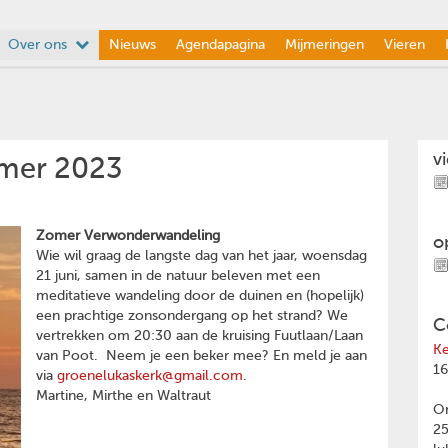
Over ons
Nieuws
Agendapagina
Mijmeringen
Vieren
v
mer 2023
Zomer Verwonderwandeling
o
Wie wil graag de langste dag van het jaar, woensdag
21 juni, samen in de natuur beleven met een
meditatieve wandeling door de duinen en (hopelijk)
een prachtige zonsondergang op het strand? We
C
vertrekken om 20:30 aan de kruising Fuutlaan/Laan
Ke
van Poot. Neem je een beker mee? En meld je aan
16
via
groenelukaskerk@gmail.com
.
Martine, Mirthe en Waltraut
Om
2