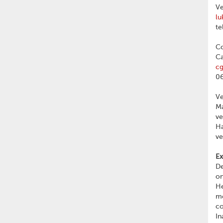
Ve
lu
te
Co
Ca
c
06
V
Ma
v
Ha
v
Ex
De
on
He
me
c
In