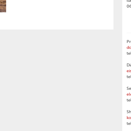
lu
0
Pr
d
te
Di
ei
te
Se
el
te
Sh
ko
te