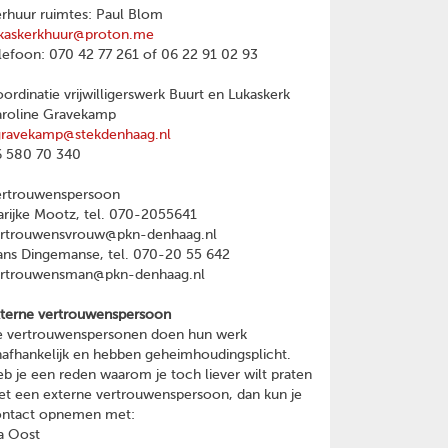
rhuur ruimtes: Paul Blom
kaskerkhuur@proton.me
lefoon: 070 42 77 261 of 06 22 91 02 93
ordinatie vrijwilligerswerk Buurt en Lukaskerk
roline Gravekamp
gravekamp@stekdenhaag.nl
 580 70 340
ertrouwenspersoon
rijke Mootz, tel. 070-2055641
ertrouwensvrouw@pkn-denhaag.nl
ns Dingemanse, tel. 070-20 55 642
ertrouwensman@pkn-denhaag.nl
terne vertrouwenspersoon
 vertrouwenspersonen doen hun werk
afhankelijk en hebben geheimhoudingsplicht.
b je een reden waarom je toch liever wilt praten
t een externe vertrouwenspersoon, dan kun je
ontact opnemen met:
a Oost