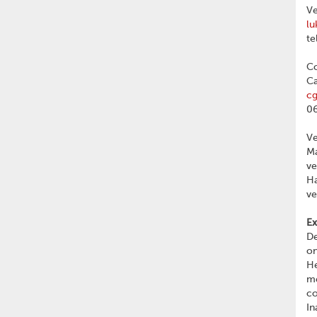
Ve
lu
te
Co
Ca
c
06
V
Ma
v
Ha
v
Ex
De
on
He
me
c
In