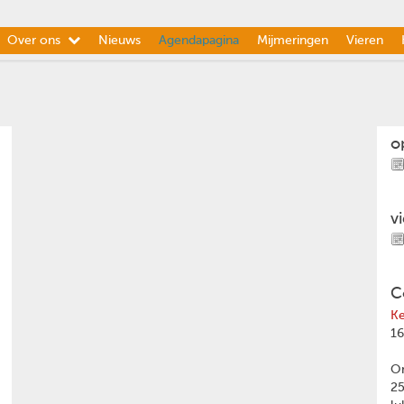
Over ons
Nieuws
Agendapagina
Mijmeringen
Vieren
o
v
C
Ke
16
Om
2