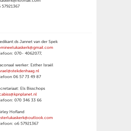
kaskerk@hotmail.com
6 57921367
edikant:ds Jannet van der Spek
omineelukaskerk@gmail.com
lefoon: 070- 4062077,
aconaal werker: Esther Israël
srael@stekdenhaag.nl
lefoon 06 57 73 49 87
cretariaat: Els Bisschops
cabiss@kpnplanet.nl
lefoon: 070 346 33 66
irley Hofland
sterlukaskerk@outlook.com
lefoon: o6 57921367