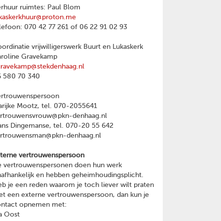
rhuur ruimtes: Paul Blom
kaskerkhuur@proton.me
lefoon: 070 42 77 261 of 06 22 91 02 93
ordinatie vrijwilligerswerk Buurt en Lukaskerk
roline Gravekamp
gravekamp@stekdenhaag.nl
 580 70 340
ertrouwenspersoon
rijke Mootz, tel. 070-2055641
ertrouwensvrouw@pkn-denhaag.nl
ns Dingemanse, tel. 070-20 55 642
ertrouwensman@pkn-denhaag.nl
terne vertrouwenspersoon
 vertrouwenspersonen doen hun werk
afhankelijk en hebben geheimhoudingsplicht.
b je een reden waarom je toch liever wilt praten
t een externe vertrouwenspersoon, dan kun je
ontact opnemen met:
a Oost