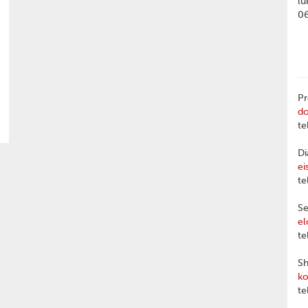
lu
0
Pr
d
te
Di
ei
te
Se
el
te
Sh
ko
te