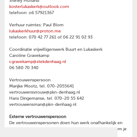
Shirley Hofland
kosterlukaskerk@outlook.com
telefoon: o6 57921367
Verhuur ruimtes: Paul Blom
lukaskerkhuur@proton.me
telefoon: 070 42 77 261 of 06 22 91 02 93
Coordinatie vrijwilligerswerk Buurt en Lukaskerk
Caroline Gravekamp
cgravekamp@stekdenhaag.nl
06 580 70 340
Vertrouwenspersoon
Marijke Mootz, tel. 070-2055641
vertrouwensvrouw@pkn-denhaag.nl
Hans Dingemanse, tel. 070-20 55 642
vertrouwensman@pkn-denhaag.nl
Externe vertrouwenspersoon
De vertrouwenspersonen doen hun werk onafhankelijk en
hebben geheimhoudingsplicht. Heb je een reden waarom je
toch liever wilt praten met een externe