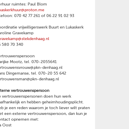
rhuur ruimtes: Paul Blom
kaskerkhuur@proton.me
lefoon: 070 42 77 261 of 06 22 91 02 93
ordinatie vrijwilligerswerk Buurt en Lukaskerk
roline Gravekamp
gravekamp@stekdenhaag.nl
 580 70 340
ertrouwenspersoon
rijke Mootz, tel. 070-2055641
ertrouwensvrouw@pkn-denhaag.nl
ns Dingemanse, tel. 070-20 55 642
ertrouwensman@pkn-denhaag.nl
terne vertrouwenspersoon
 vertrouwenspersonen doen hun werk
afhankelijk en hebben geheimhoudingsplicht.
b je een reden waarom je toch liever wilt praten
t een externe vertrouwenspersoon, dan kun je
ontact opnemen met:
a Oost