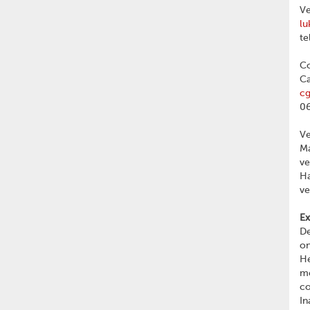
Ve
lu
te
Co
Ca
c
06
V
Ma
v
Ha
v
Ex
De
on
He
me
c
In