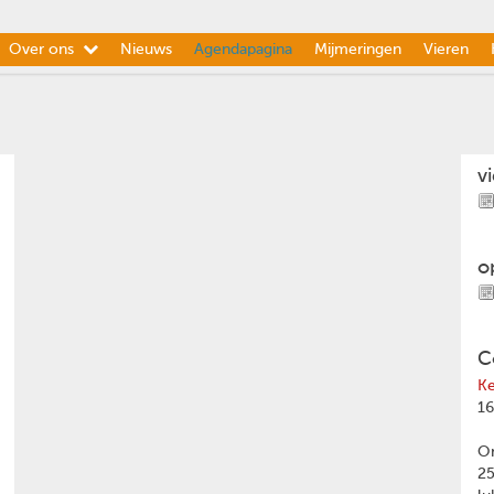
Over ons
Nieuws
Agendapagina
Mijmeringen
Vieren
v
o
C
Ke
16
Om
2