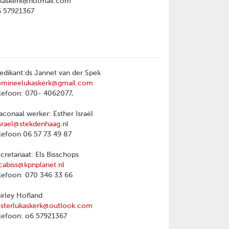
kaskerk@hotmail.com
6 57921367
edikant:ds Jannet van der Spek
omineelukaskerk@gmail.com
lefoon: 070- 4062077,
aconaal werker: Esther Israël
srael@stekdenhaag.nl
lefoon 06 57 73 49 87
cretariaat: Els Bisschops
cabiss@kpnplanet.nl
lefoon: 070 346 33 66
irley Hofland
sterlukaskerk@outlook.com
lefoon: o6 57921367