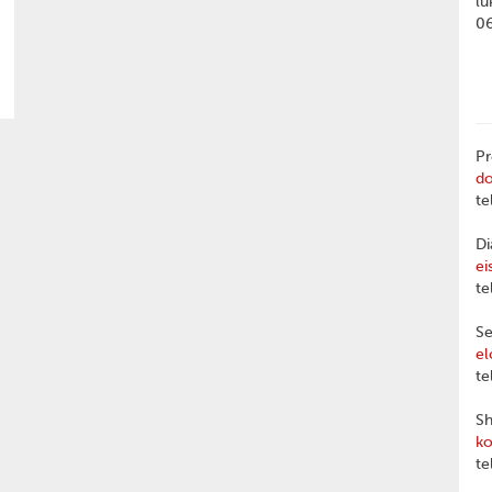
lu
0
Pr
d
te
Di
ei
te
Se
el
te
Sh
ko
te