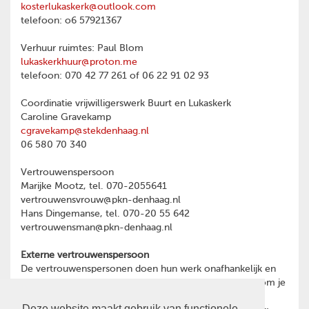
kosterlukaskerk@outlook.com
telefoon: o6 57921367
Verhuur ruimtes: Paul Blom
lukaskerkhuur@proton.me
telefoon: 070 42 77 261 of 06 22 91 02 93
Coordinatie vrijwilligerswerk Buurt en Lukaskerk
Caroline Gravekamp
cgravekamp@stekdenhaag.nl
06 580 70 340
Vertrouwenspersoon
Marijke Mootz, tel. 070-2055641
vertrouwensvrouw@pkn-denhaag.nl
Hans Dingemanse, tel. 070-20 55 642
vertrouwensman@pkn-denhaag.nl
Externe vertrouwenspersoon
De vertrouwenspersonen doen hun werk onafhankelijk en
hebben geheimhoudingsplicht. Heb je een reden waarom je
toch liever wilt praten met een externe
Deze website maakt gebruik van functionele