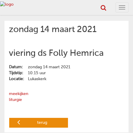
Toggl
navig
zondag 14 maart 2021
viering ds Folly Hemrica
Datum:
zondag 14 maart 2021
Tijdstip:
10.15 uur
Locatie:
Lukaskerk
meekijken
liturgie
terug