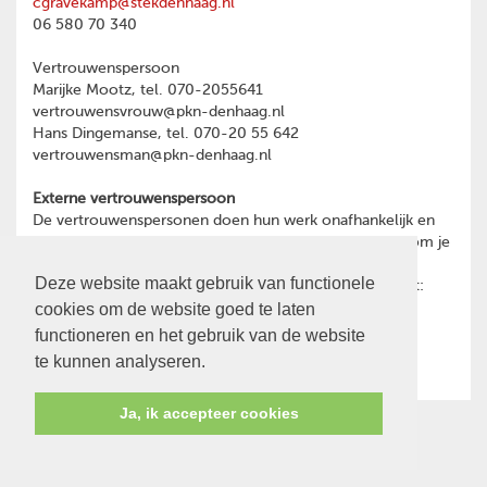
cgravekamp@stekdenhaag.nl
06 580 70 340
Vertrouwenspersoon
Marijke Mootz, tel. 070-2055641
vertrouwensvrouw@pkn-denhaag.nl
Hans Dingemanse, tel. 070-20 55 642
vertrouwensman@pkn-denhaag.nl
Externe vertrouwenspersoon
De vertrouwenspersonen doen hun werk onafhankelijk en
hebben geheimhoudingsplicht. Heb je een reden waarom je
toch liever wilt praten met een externe
Deze website maakt gebruik van functionele
vertrouwenspersoon, dan kun je contact opnemen met:
cookies om de website goed te laten
Ina Oost
psychotherapeut en GZ-psycholoog
functioneren en het gebruik van de website
06-28466591
te kunnen analyseren.
Ja, ik accepteer cookies