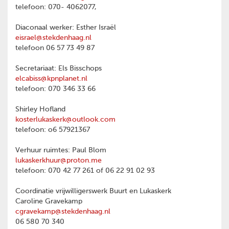
telefoon: 070- 4062077,
Diaconaal werker: Esther Israël
eisrael@stekdenhaag.nl
telefoon 06 57 73 49 87
Secretariaat: Els Bisschops
elcabiss@kpnplanet.nl
telefoon: 070 346 33 66
Shirley Hofland
kosterlukaskerk@outlook.com
telefoon: o6 57921367
Verhuur ruimtes: Paul Blom
lukaskerkhuur@proton.me
telefoon: 070 42 77 261 of 06 22 91 02 93
Coordinatie vrijwilligerswerk Buurt en Lukaskerk
Caroline Gravekamp
cgravekamp@stekdenhaag.nl
06 580 70 340