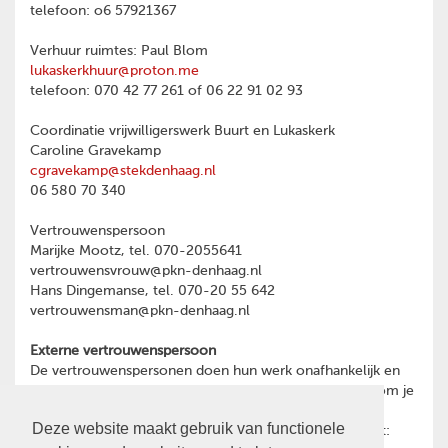
telefoon: o6 57921367
Verhuur ruimtes: Paul Blom
lukaskerkhuur@proton.me
telefoon: 070 42 77 261 of 06 22 91 02 93
Coordinatie vrijwilligerswerk Buurt en Lukaskerk
Caroline Gravekamp
cgravekamp@stekdenhaag.nl
06 580 70 340
Vertrouwenspersoon
Marijke Mootz, tel. 070-2055641
vertrouwensvrouw@pkn-denhaag.nl
Hans Dingemanse, tel. 070-20 55 642
vertrouwensman@pkn-denhaag.nl
Externe vertrouwenspersoon
De vertrouwenspersonen doen hun werk onafhankelijk en
hebben geheimhoudingsplicht. Heb je een reden waarom je
toch liever wilt praten met een externe
Deze website maakt gebruik van functionele
vertrouwenspersoon, dan kun je contact opnemen met: